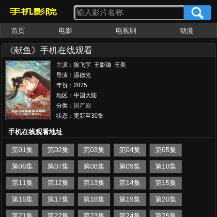
首页
电影
电视剧
动漫
《献鱼》手机在线观看
主演：陈飞宇 王影璐 王奕
婷 高寒 吴宇恒 王雅佳 保剑
导演：温德光
锋 何中华 曾黎 漆培鑫 赵顺
年份：2025
然 陈姝君 黄海冰 刘萌萌 马
地区：中国大陆
雅舒 李欣泽 陈博豪 郑合惠
分类：
国产剧
子
状态：更新至30集
手机在线观看地址
第01集
第02集
第03集
第04集
第05集
第06集
第07集
第08集
第09集
第10集
第11集
第12集
第13集
第14集
第15集
第16集
第17集
第18集
第19集
第20集
第21集
第22集
第23集
第24集
第25集