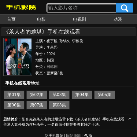
首页
电影
电视剧
动漫
《杀人者的难堪》手机在线观看
主演：崔宇植 孙锡久 李熙俊
导演：李昌熙
年份：2024
地区：韩国
分类：
日韩剧
状态：更新至8集
手机在线观看地址
第01集
第02集
第03集
第04集
第05集
第06集
第07集
第08集
剧情简介：
影音先锋杀人者的难堪迅雷下载《杀人者的难堪》手机在线观看一个
普通人意外成为连环杀手，一名铁面侦探誓要将其绳之于法。
© 手机影院 |
回到顶部
| PC版