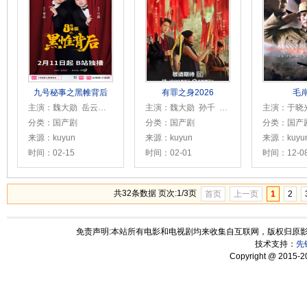
九号秘事之黑帷背后
有罪之身2026
毛
主演：魏大勋 岳云鹏 蔡文静 张子贤 张俪 郎月婷 蒋诗萌 刘陆 闫楠 王小木 节冰 王雅婷
主演：魏大勋 孙千 王龙正 高至霆 王真儿 吴刚 李传缨 张帆 林鹏 石文中 杨子骅 曲高位 王维申 扈天翼 肖鼎臣 徐思雨 李艺科 侯拂明 星棋
分类：国产剧
分类：国产剧
分类：国产
来源：kuyun
来源：kuyun
来源：kuyu
时间：02-15
时间：02-01
时间：12-0
共32条数据 页次:1/3页
首页
上一页
1
2
免责声明:本站所有电影和电视剧均来收集自互联网，版权归原
技术支持：
先
Copyright @ 2015