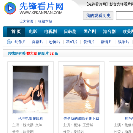
【先锋看片网】影音先锋看片
我的观看历史
设为首页
|
收藏本站
首 页
电影
电视剧
日韩剧
国产剧
港台剧
欧美
动作片
|
喜剧片
|
恐怖片
|
科幻片
|
爱情片
|
剧情片
|
战争片
|
共找到有关
魏大勋
的影片
32
条
伦理电影在线看
你是我的眼睛全集下载
时尚
主演：魏大勋 文咏珊 郭雪芙 张晓晨
主演：杨洋 王楚然 王彦霖 魏大勋 张彬彬 杨超越 张月 陈瑾 杨雨希 胡可 范明 白凡 孔琳 孟阿赛 杨彤 易大千 王冠
分类：欧美剧
分类：爱情片
分类：动漫