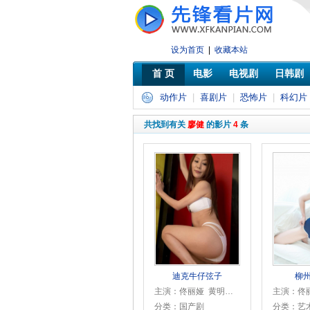
设为首页
|
收藏本站
首 页
电影
电视剧
日韩剧
动作片
|
喜剧片
|
恐怖片
|
科幻片
共找到有关
廖健
的影片
4
条
迪克牛仔弦子
柳
主演：佟丽娅 黄明昊 李宗恒 刘丹 罗三穗 曾梦雪 傅迦 陈创 刘名锐 廖健 麻花 马维唯 标德福 程雅昭 王尔多
分类：国产剧
分类：艺