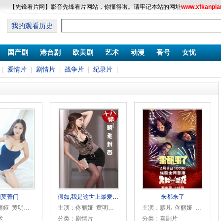
【先锋看片网】影音先锋看片网站，你懂得啦。请牢记本站的网址
www.xfkanpia
我的观看历史
国产剧
港台剧
欧美剧
艺术
动漫
番号
女忧
|
爱情片
|
剧情片
|
战争片
|
纪录片
|
州莫菁门
假如,我是这世上最爱你的人
来都来了
主演：佟丽娅 黄明昊 李宗恒 刘丹 罗三穗 曾梦雪 傅迦 陈创 刘名锐 廖健 麻花 马维唯 标德福 程雅昭 王尔多
主演：佟丽娅 黄明昊 李宗恒 刘丹 罗三穗 曾梦雪 傅迦 陈创 刘名锐 廖健 麻花 马维唯 标德福 程雅昭 王尔多
主演：廖凡 佟丽娅 乔杉 范伟 杜江 包贝尔 魏大勋 唐鉴军 黄璐 李蔓瑄 海一天 廖健
术
分类：剧情片
分类：喜剧片