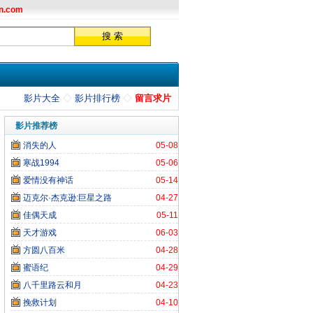
n.com
影片大全
◇
影片排行榜
◇
留言求片
影片推荐榜
消失的人
05-08
寒战1994
05-06
爱情没有神话
05-14
迈克尔·杰克逊:巨星之路
04-27
佳偶天成
05-11
天才游戏
06-03
方圆八百米
04-28
蜜语纪
04-29
八千里路云和月
04-23
挽救计划
04-10