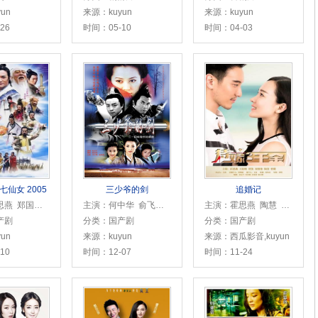
un
来源：kuyun
来源：kuyun
26
时间：05-10
时间：04-03
仙女 2005
三少爷的剑
追婚记
主演：霍思燕 郑国霖 蒋欣 杨蕊 曹艳 刘东 张桐 吴健 谢沅江 林江国 吴樾 潘虹 刘洋 母丹 王晶 六小龄童 张立 刘腾远 姬麒麟 石天生 汤加丽 马崇乐 宋文华 刘禹佟 陈庆 孔庆
主演：何中华 俞飞鸿 陈龙 陈继铭 张伊函 霍思燕 刘莉莉 杨若兮 石小满 岳跃利 戴春荣 陈莹 张静初 赵毅
主演：霍思燕 陶慧 周楚楚 王阳明
产剧
分类：国产剧
分类：国产剧
un
来源：kuyun
来源：西瓜影音,kuyun
10
时间：12-07
时间：11-24