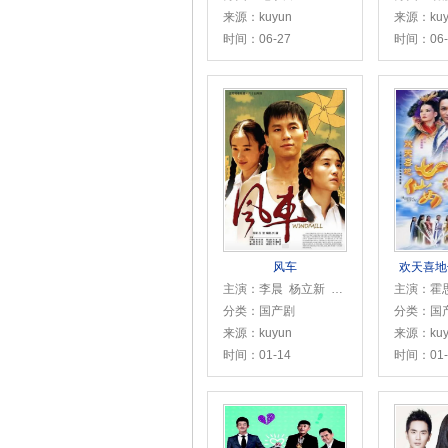
来源：kuyun
来源：kuy
时间：06-27
时间：06-
风车
欢天喜地七
主演：李晨 杨立新 霍思燕 宋佳 韩童生 章龄之 吴晓亮 陈炜 宁文彤 王佳佳 石云鹏 卫仑 赵君 刘敏涛 丁志诚 田雨晴 张雪迎 李金江
分类：国产剧
分类：国
来源：kuyun
来源：kuy
时间：01-14
时间：01-