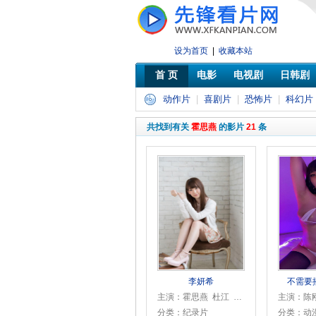
设为首页
|
收藏本站
首 页
电影
电视剧
日韩剧
动作片
|
喜剧片
|
恐怖片
|
科幻片
共找到有关
霍思燕
的影片
21
条
李妍希
不需要
主演：霍思燕 杜江 王志飞 于越
分类：纪录片
分类：动