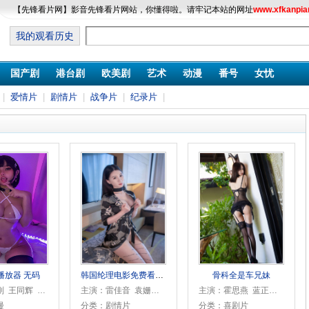
【先锋看片网】影音先锋看片网站，你懂得啦。请牢记本站的网址
www.xfkanpia
我的观看历史
国产剧
港台剧
欧美剧
艺术
动漫
番号
女忧
|
爱情片
|
剧情片
|
战争片
|
纪录片
|
播放器 无码
韩国纶理电影免费看中字
骨科全是车兄妹
主演：陈刚 王同辉 王馥荔 郑铮 朱媛媛 米铁增 修宗迪 霍思燕 刘希媛 徐秀林 辛柏青 房子斌 黄勐 杨雨婷
主演：雷佳音 袁姗姗 车晓 曹曦文 霍思燕
主演：霍思燕 蓝正龙 归亚蕾 张孝全 曾江
漫
分类：剧情片
分类：喜剧片