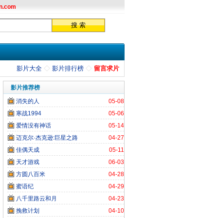
n.com
影片大全
◇
影片排行榜
◇
留言求片
影片推荐榜
消失的人
05-08
寒战1994
05-06
爱情没有神话
05-14
迈克尔·杰克逊:巨星之路
04-27
佳偶天成
05-11
天才游戏
06-03
方圆八百米
04-28
蜜语纪
04-29
八千里路云和月
04-23
挽救计划
04-10